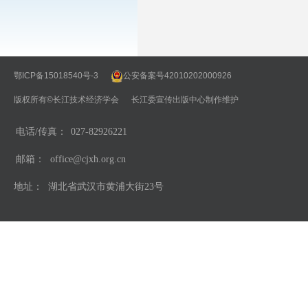
鄂ICP备15018540号-3
公安备案号42010202000926
版权所有©长江技术经济学会 长江委宣传出版中心制作维护
电话/传真：
027-82926221
邮箱：
office@cjxh.org.cn
地址：
湖北省武汉市黄浦大街23号