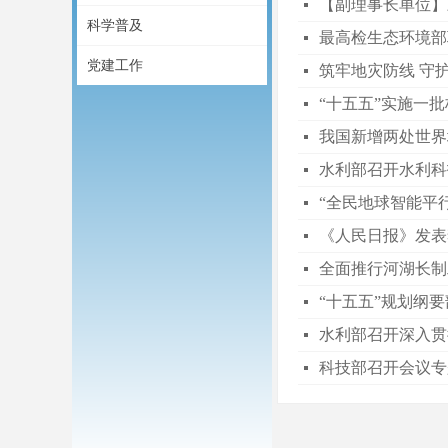
【副理事长单位】
넷
科学普及
最高检生态环境部
넷
党建工作
筑牢地灾防线 守
넷
“十五五”实施一
넷
我国新增两处世界
넷
水利部召开水利科
넷
“全民地球智能平
넷
《人民日报》发表
넷
全面推行河湖长制
넷
“十五五”规划纲
넷
水利部召开深入贯彻
넷
科技部召开会议专
넷