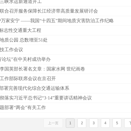
三峡水运新通道开工
联合召开服务保障长江经济带高质量发展研讨会
护万家安宁 ——我国“十四五”期间地质灾害防治工作纪略
批标志性交通重大工程
地质公园 总数增至51处
技工作会议
行论坛”在中关村成功举办
李国英部长署名文章：国家水网 世纪画卷
工作部际联席会议在京召开
要部署完善现代化综合交通运输体系
落实习近平总书记“3·14”重要讲话精神会议
题部署“两会”有关工作
上一页
1
2
3
4
5