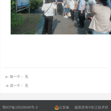
前一个：
无
뀷
后一个：
无
뀠
鄂ICP备15018540号-3
公安备
版权所有©长江技术经